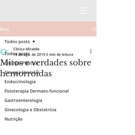
Post
Todos posts
Clínica Mirabile
Todos posts
19 de ago. de 2019
2 min de leitura
Mitos e verdades sobre
Cirurgia Plástica
hemorroidas
Cirurgia Vascular
Endocrinologia
Fisioterapia Dermato-funcional
Gastroenterologia
Ginecologia e Obstetrícia
Nutrição