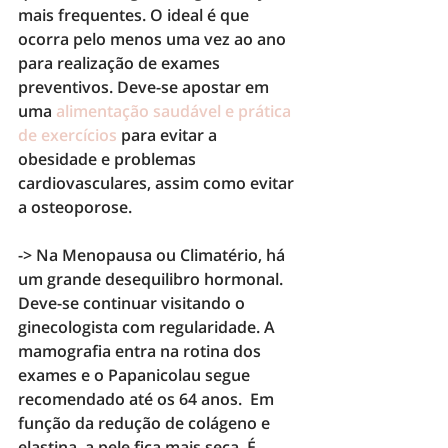
mais frequentes. O ideal é que 
ocorra pelo menos uma vez ao ano 
para realização de 
exames 
preventivos
. Deve-se apostar em 
uma 
alimentação saudável e prática 
de exercícios
para evitar a 
obesidade e problemas 
cardiovasculares, assim como evitar 
a osteoporose.
->
 Na 
Menopausa ou Climatério, 
há 
um grande 
desequilibro hormonal
. 
Deve-se continuar visitando o 
ginecologista com regularidade. A 
mamografia
 entra na rotina dos 
exames e o 
Papanicolau
 segue 
recomendado até os 64 anos.  Em 
função da redução de colágeno e 
elastina, a pele fica mais seca. É 