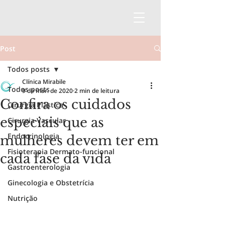
Post
Todos posts
Clínica Mirabile
Todos posts
9 de mar. de 2020
2 min de leitura
Confira os cuidados
Cirurgia Plástica
especiais que as
Cirurgia Vascular
Endocrinologia
mulheres devem ter em
Fisioterapia Dermato-funcional
cada fase da vida
Gastroenterologia
Ginecologia e Obstetrícia
Nutrição