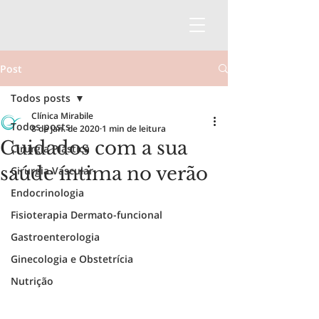
Post
Todos posts
Clínica Mirabile
Todos posts
8 de jan. de 2020
1 min de leitura
Cuidados com a sua
Cirurgia Plástica
saúde íntima no verão
Cirurgia Vascular
Endocrinologia
Fisioterapia Dermato-funcional
Gastroenterologia
Ginecologia e Obstetrícia
Nutrição